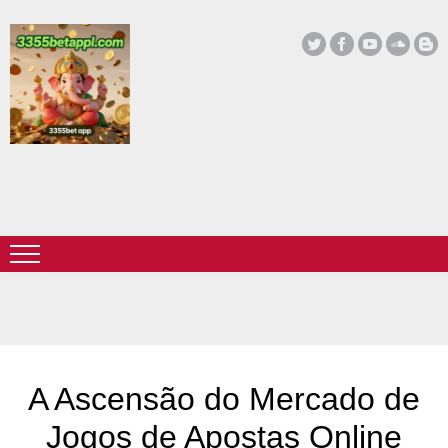
A Ascensão do Mercado de
Jogos de Apostas Online