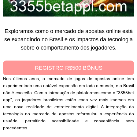
Exploramos como o mercado de apostas online está
se expandindo no Brasil e os impactos da tecnologia
sobre o comportamento dos jogadores.
REGISTRO R$500 BÔNUS
Nos últimos anos, o mercado de jogos de apostas online tem
experimentado uma notável expansão em todo o mundo, e o Brasil
não é exceção. Com a introdução de plataformas como o "3355bet
app", os jogadores brasileiros estão cada vez mais imersos em
uma nova realidade de entretenimento digital. A integração da
tecnologia no mercado de apostas reformulou a experiência do
usuário, permitindo acessibilidade e conveniência sem
precedentes.