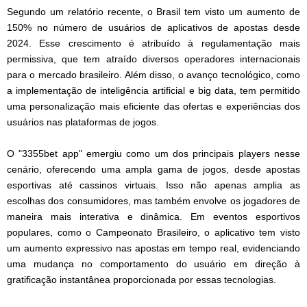
Segundo um relatório recente, o Brasil tem visto um aumento de
150% no número de usuários de aplicativos de apostas desde
2024. Esse crescimento é atribuído à regulamentação mais
permissiva, que tem atraído diversos operadores internacionais
para o mercado brasileiro. Além disso, o avanço tecnológico, como
a implementação de inteligência artificial e big data, tem permitido
uma personalização mais eficiente das ofertas e experiências dos
usuários nas plataformas de jogos.
O "3355bet app" emergiu como um dos principais players nesse
cenário, oferecendo uma ampla gama de jogos, desde apostas
esportivas até cassinos virtuais. Isso não apenas amplia as
escolhas dos consumidores, mas também envolve os jogadores de
maneira mais interativa e dinâmica. Em eventos esportivos
populares, como o Campeonato Brasileiro, o aplicativo tem visto
um aumento expressivo nas apostas em tempo real, evidenciando
uma mudança no comportamento do usuário em direção à
gratificação instantânea proporcionada por essas tecnologias.