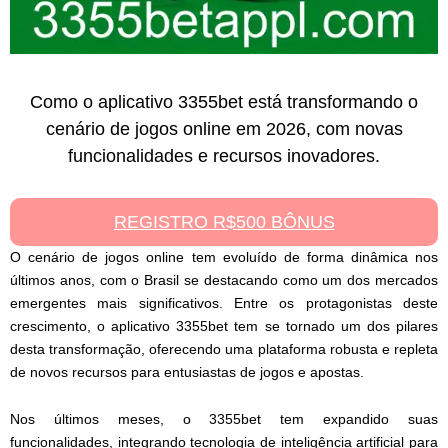
Como o aplicativo 3355bet está transformando o
cenário de jogos online em 2026, com novas
funcionalidades e recursos inovadores.
REGISTRO R$500 BÔNUS
O cenário de jogos online tem evoluído de forma dinâmica nos
últimos anos, com o Brasil se destacando como um dos mercados
emergentes mais significativos. Entre os protagonistas deste
crescimento, o aplicativo 3355bet tem se tornado um dos pilares
desta transformação, oferecendo uma plataforma robusta e repleta
de novos recursos para entusiastas de jogos e apostas.
Nos últimos meses, o 3355bet tem expandido suas
funcionalidades, integrando tecnologia de inteligência artificial para