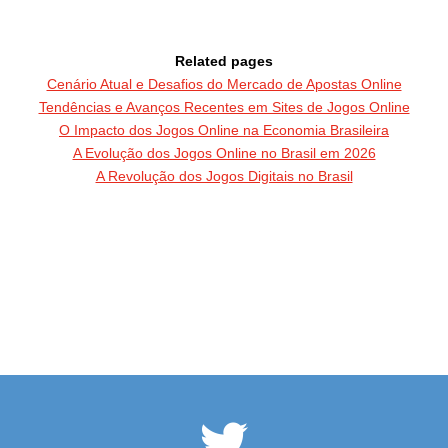
Related pages
Cenário Atual e Desafios do Mercado de Apostas Online
Tendências e Avanços Recentes em Sites de Jogos Online
O Impacto dos Jogos Online na Economia Brasileira
A Evolução dos Jogos Online no Brasil em 2026
A Revolução dos Jogos Digitais no Brasil