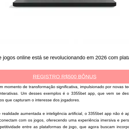
jogos online está se revolucionando em 2026 com plat
REGISTRO R$500 BÔNUS
m momento de transformação significativa, impulsionado por novas t
 interativas. Um desses exemplos é o 3355bet app, que vem se des
os que capturam o interesse dos jogadores.
realidade aumentada e inteligência artificial, o 3355bet app não é 
conectam com os jogos, oferecendo uma experiência imersiva e per
itividade entre as plataformas de jogo, que agora buscam incorpo