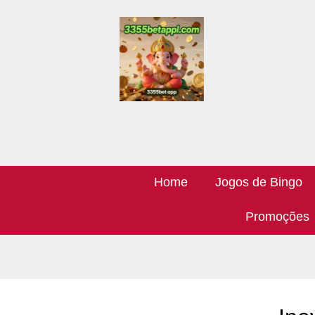
Home
Jogos de Bingo
Promoções