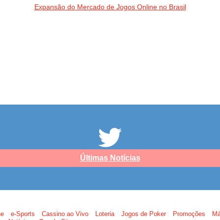
Expansão do Mercado de Jogos Online no Brasil
Últimas Notícias
ne
e-Sports
Cassino ao Vivo
Loteria
Jogos de Poker
Promoções
Má