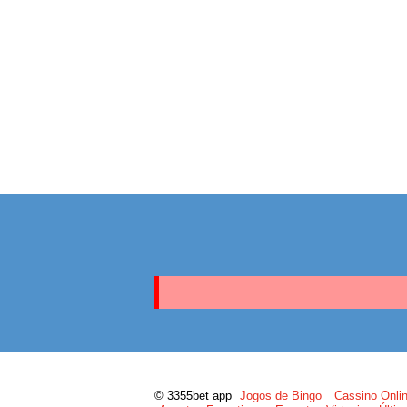
© 3355bet app
Jogos de Bingo
Cassino Onli