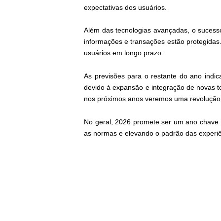
expectativas dos usuários.
Além das tecnologias avançadas, o sucess
informações e transações estão protegidas.
usuários em longo prazo.
As previsões para o restante do ano indi
devido à expansão e integração de novas te
nos próximos anos veremos uma revolução
No geral, 2026 promete ser um ano chave p
as normas e elevando o padrão das experiê