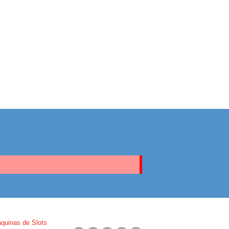
quinas de Slots