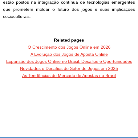
estão postos na integração contínua de tecnologias emergentes
que prometem moldar o futuro dos jogos e suas implicações
socioculturais.
Related pages
O Crescimento dos Jogos Online em 2026
A Evolução dos Jogos de Aposta Online
Expansão dos Jogos Online no Brasil: Desafios e Oportunidades
Novidades e Desafios do Setor de Jogos em 2025
As Tendências do Mercado de Apostas no Brasil