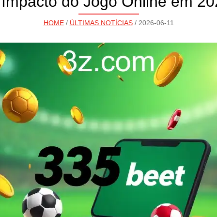
 Impacto do Jogo Online em 20
HOME
/
ÚLTIMAS NOTÍCIAS
/ 2026-06-11