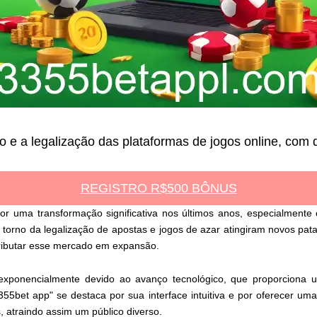
o e a legalização das plataformas de jogos online, com 
REGISTRO R$500 BÔNUS
or uma transformação significativa nos últimos anos, especialment
 torno da legalização de apostas e jogos de azar atingiram novos pa
ributar esse mercado em expansão.
 exponencialmente devido ao avanço tecnológico, que proporciona 
355bet app" se destaca por sua interface intuitiva e por oferecer u
s, atraindo assim um público diverso.