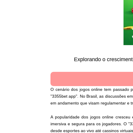
Explorando o cresciment
O cenário dos jogos online tem passado p
"3355bet app". No Brasil, as discussões em
em andamento que visam regulamentar e t
A popularidade dos jogos online cresceu
imersiva e segura para os jogadores. O "3
desde esportes ao vivo até cassinos virtuai