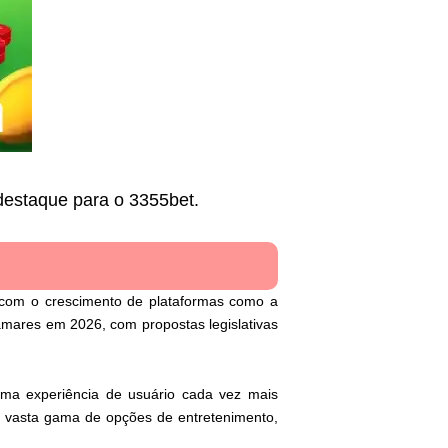
destaque para o 3355bet.
e com o crescimento de plataformas como a
tamares em 2026, com propostas legislativas
uma experiência de usuário cada vez mais
ma vasta gama de opções de entretenimento,