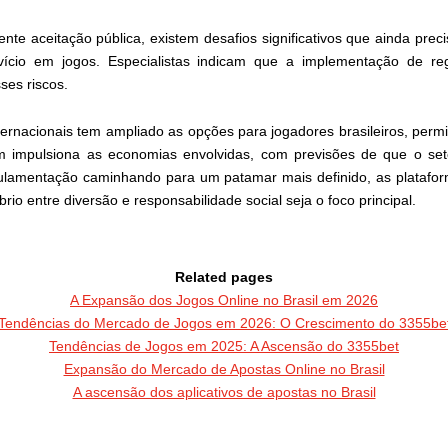
nte aceitação pública, existem desafios significativos que ainda prec
 vício em jogos. Especialistas indicam que a implementação de 
ses riscos.
nternacionais tem ampliado as opções para jogadores brasileiros, per
m impulsiona as economias envolvidas, com previsões de que o setor
gulamentação caminhando para um patamar mais definido, as platafor
io entre diversão e responsabilidade social seja o foco principal.
Related pages
A Expansão dos Jogos Online no Brasil em 2026
Tendências do Mercado de Jogos em 2026: O Crescimento do 3355be
Tendências de Jogos em 2025: A Ascensão do 3355bet
Expansão do Mercado de Apostas Online no Brasil
A ascensão dos aplicativos de apostas no Brasil