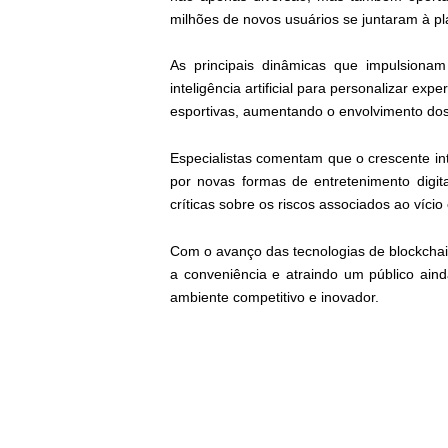
milhões de novos usuários se juntaram à p
As principais dinâmicas que impulsionam
inteligência artificial para personalizar e
esportivas, aumentando o envolvimento dos
Especialistas comentam que o crescente int
por novas formas de entretenimento digit
críticas sobre os riscos associados ao víc
Com o avanço das tecnologias de blockcha
a conveniência e atraindo um público ain
ambiente competitivo e inovador.