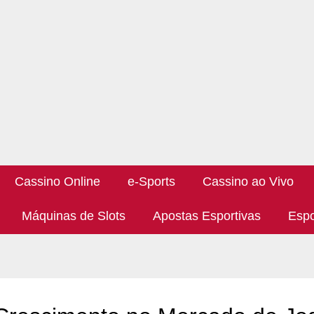
Cassino Online
e-Sports
Cassino ao Vivo
Máquinas de Slots
Apostas Esportivas
Espo