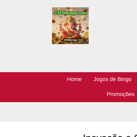
Home
Jogos de Bingo
Promoções