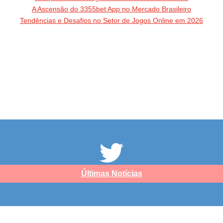
A Ascensão do 3355bet App no Mercado Brasileiro
Tendências e Desafios no Setor de Jogos Online em 2026
Últimas Notícias