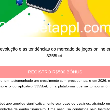
evolução e as tendências do mercado de jogos online 
3355bet.
REGISTRO R$500 BÔNUS
ine tem testemunhado um crescimento sem precedentes, e em 2026, es
 é o do aplicativo 3355bet, uma plataforma que se tornou sinôni
5bet app ampliou significativamente sua base de usuários, atraindo
dades de ganho financeiro. Uma pesquisa conduzida pelo Instituto