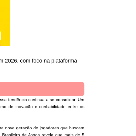
em 2026, com foco na plataforma
sa tendência continua a se consolidar. Um
mo de inovação e confiabilidade entre os
 uma nova geração de jogadores que buscam
 Brasileiro de Jogos revela que mais de 5