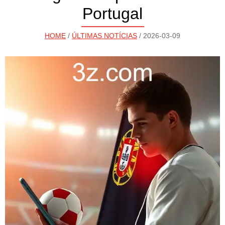
Portugal
HOME
/
ÚLTIMAS NOTÍCIAS
/ 2026-03-09