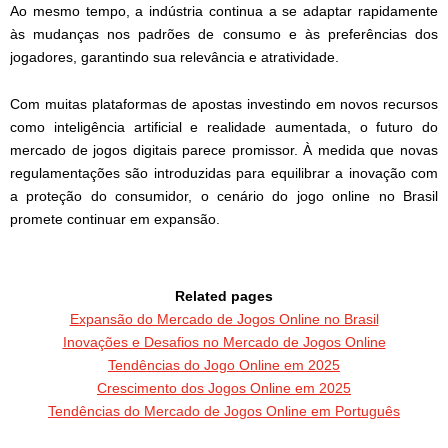
Ao mesmo tempo, a indústria continua a se adaptar rapidamente
às mudanças nos padrões de consumo e às preferências dos
jogadores, garantindo sua relevância e atratividade.
Com muitas plataformas de apostas investindo em novos recursos
como inteligência artificial e realidade aumentada, o futuro do
mercado de jogos digitais parece promissor. À medida que novas
regulamentações são introduzidas para equilibrar a inovação com
a proteção do consumidor, o cenário do jogo online no Brasil
promete continuar em expansão.
Related pages
Expansão do Mercado de Jogos Online no Brasil
Inovações e Desafios no Mercado de Jogos Online
Tendências do Jogo Online em 2025
Crescimento dos Jogos Online em 2025
Tendências do Mercado de Jogos Online em Português