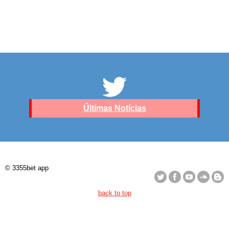
Últimas Notícias
© 3355bet app
back to top