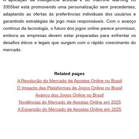
3355bet está promovendo uma personalização sem precedentes,
adaptando as ofertas às preferências individuais dos usuários e
garantindo estratégias de jogo mais responsáveis. Com o avanço
contínuo da tecnologia, o futuro dos jogos online parece promissor,
embora as empresas devem estar preparadas para enfrentar os
desafios éticos e legais que surgem com o rápido crescimento do
mercado.
Related pages
A Revolução do Mercado de Apostas Online no Brasil
O Impacto das Plataformas de Jogos Online no Brasil
Avanço dos Jogos Online no Brasil
Tendências do Mercado de Apostas Online em 2025
A Expansão do Mercado de Apostas Online em 2025