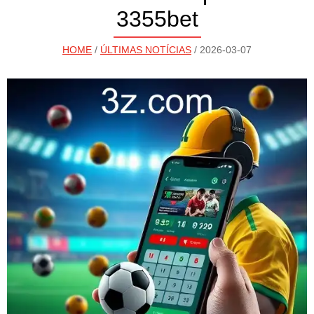
3355bet
HOME
/
ÚLTIMAS NOTÍCIAS
/ 2026-03-07