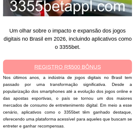
Um olhar sobre o impacto e expansão dos jogos
digitais no Brasil em 2026, incluindo aplicativos como
o 3355bet.
REGISTRO R$500 BÔNUS
Nos últimos anos, a indústria de jogos digitais no Brasil tem
passado por uma transformação significativa. Desde a
popularização dos smartphones até a evolução dos jogos online e
das apostas esportivas, o país se tornou um dos maiores
mercados de consumo de entretenimento digital. Em meio a esse
cenário, aplicativos como o 3355bet têm ganhado destaque,
oferecendo uma plataforma acessível para aqueles que buscam se
entreter e ganhar recompensas.