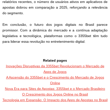
relatórios recentes, o número de usuários ativos em aplicativos de
apostas dobrou em comparação a 2025, reforçando a relevância
do segmento.
Em conclusão, o futuro dos jogos digitais no Brasil parece
promissor. Com a dinâmica do mercado e a contínua adaptação
legislativa e tecnológica, plataformas como o 3355bet têm tudo
para liderar essa revolução no entretenimento digital.
Related pages
Inovações Disruptivas da 3355bet Revolucionam o Mercado de
Apps de Jogos
A Ascensão do 3355bet e o Crescimento do Mercado de Jogos
Online
Nova Era para Sites de Apostas: 3355bet e o Mercado Brasileiro
O Crescimento dos Jogos Online no Brasil
Tecnologia em Expansão: O Impacto dos Apps de Apostas no Brasil